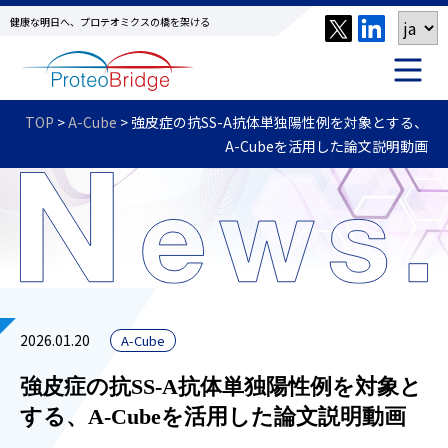
健康な明日へ、プロテオミクスの橋を架ける
TOP
>
A-Cube
>
強皮症の抗SS-A抗体単独陽性例を対象とする、
A-Cubeを活用した論文説明動画
2026.01.20
A-Cube
強皮症の抗SS-A抗体単独陽性例を対象と
する、A-Cubeを活用した論文説明動画