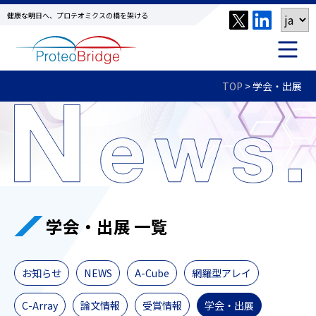
健康な明日へ、プロテオミクスの橋を架ける
TOP
>
学会・出展
学会・出展 一覧
お知らせ
NEWS
A-Cube
網羅型アレイ
C-Array
論文情報
受賞情報
学会・出展