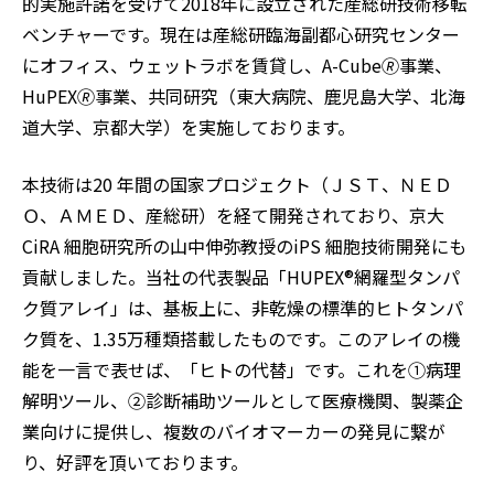
的実施許諾を受けて2018年に設立された産総研技術移転
ベンチャーです。現在は産総研臨海副都心研究センター
にオフィス、ウェットラボを賃貸し、A-Cube🄬事業、
HuPEX🄬事業、共同研究（東大病院、鹿児島大学、北海
道大学、京都大学）を実施しております。
本技術は20 年間の国家プロジェクト（ＪＳＴ、ＮＥＤ
Ｏ、ＡＭＥＤ、産総研）を経て開発されており、京大
CiRA 細胞研究所の山中伸弥教授のiPS 細胞技術開発にも
貢献しました。当社の代表製品「HUPEX®網羅型タンパ
ク質アレイ」は、基板上に、非乾燥の標準的ヒトタンパ
ク質を、1.35万種類搭載したものです。このアレイの機
能を一言で表せば、「ヒトの代替」です。これを①病理
解明ツール、②診断補助ツールとして医療機関、製薬企
業向けに提供し、複数のバイオマーカーの発見に繋が
り、好評を頂いております。