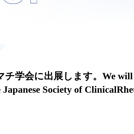
に出展します。We will exhibi
 Japanese Society of ClinicalRh