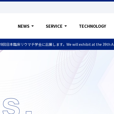
NEWS
arrow_drop_down
SERVICE
arrow_drop_down
TECHNOLOGY
9回日本臨床リウマチ学会に出展します。We will exhibit at the 39th Annual Me