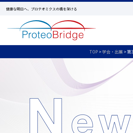
健康な明日へ、プロテオミクスの橋を架ける
TOP
>
学会・出展
>
第3