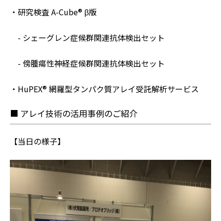
・研究検査 A-Cube® β版
- シェーグレン症候群関連抗体検出セット
- 傍腫瘍性神経症候群関連抗体検出セット
・HuPEX® 網羅型タンパク質アレイ受託解析サービス
■ アレイ技術の活用事例のご紹介
【当日の様子】