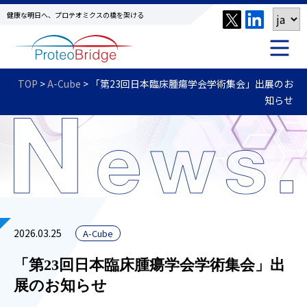
健康な明日へ、プロテオミクスの橋を架ける
TOP
>
A-Cube
>
「第23回日本臨床腫瘍学会学術集会」出展のお
知らせ
2026.03.25
A-Cube
「第23回日本臨床腫瘍学会学術集会」出
展のお知らせ