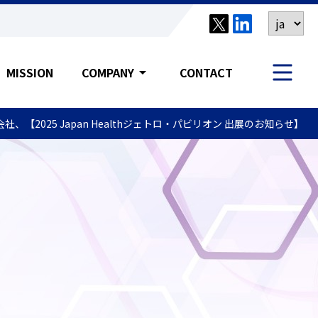
MISSION
COMPANY
arrow_drop_down
CONTACT
、【2025 Japan Healthジェトロ・パビリオン 出展のお知らせ】