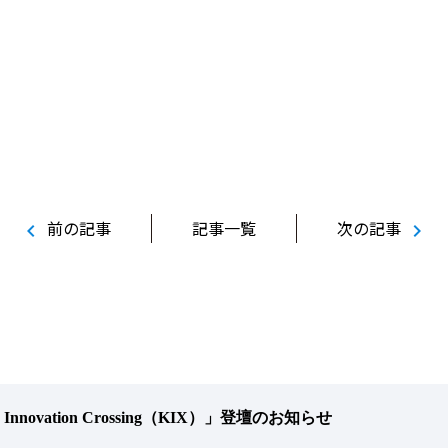
前の記事
記事一覧
次の記事
chevron_left
chevron_right
n Innovation Crossing（KIX）」登壇のお知らせ